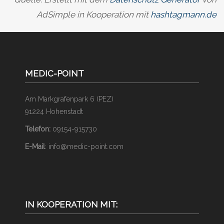
AdSimple in Kooperation mit
hashtagmann.de
MEDIC-POINT
Am Markgrafenpark 6 (PEZ)
91224 Hohenstadt
Telefon:
09154-915730
E-Mail
: info@medic-point.com
IN KOOPERATION MIT: